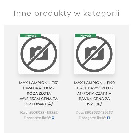
Inne produkty w kategorii
Nowość
Nowość
MAX-LAMPION L-1131
MAX-LAMPION L-1140
KWADRAT DUŻY
SERCE KRZYŻ ZŁOTY
RÓŻA ZŁOTA
AMFORA CZARNA
WYS.35CM CENA ZA
B/WKŁ. CENA ZA
1SZT.B/WKŁ./4/
1SZT. /6/
Kod: 5905033458352
Kod: 5905033459267
Dostępna ilość:
3
Dostępna ilość:
11