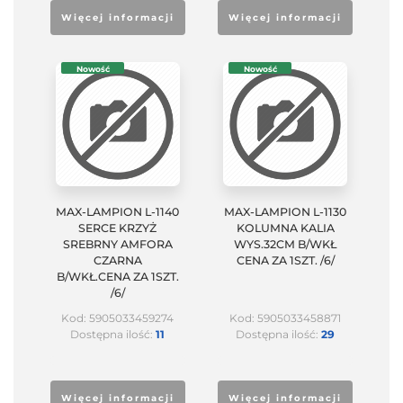
Więcej informacji
Więcej informacji
Nowość
Nowość
MAX-LAMPION L-1140
MAX-LAMPION L-1130
SERCE KRZYŻ
KOLUMNA KALIA
SREBRNY AMFORA
WYS.32CM B/WKŁ
CZARNA
CENA ZA 1SZT. /6/
B/WKŁ.CENA ZA 1SZT.
/6/
Kod: 5905033459274
Kod: 5905033458871
Dostępna ilość:
11
Dostępna ilość:
29
Więcej informacji
Więcej informacji