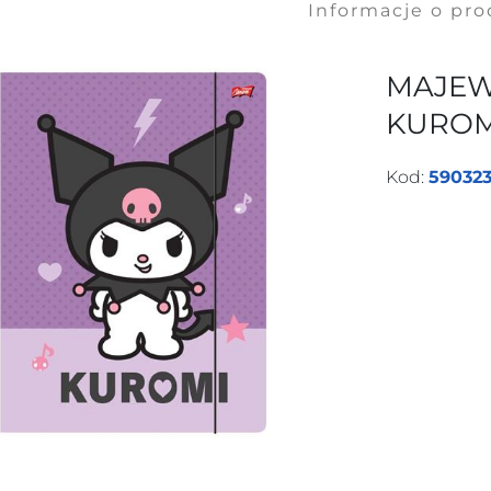
Informacje o pr
MAJEW
KUROMI
Kod:
59032