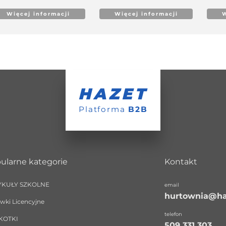
Więcej informacji
Więcej informacji
W
HAZET
Platforma
B2B
ularne kategorie
Kontakt
YKUŁY SZKOLNE
email
hurtownia@ha
wki Licencyjne
telefon
KOTKI
509 331 303