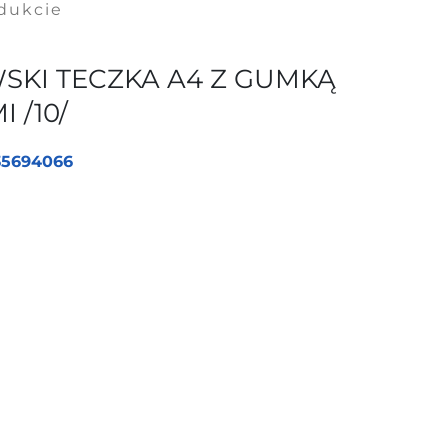
odukcie
SKI TECZKA A4 Z GUMKĄ
 /10/
35694066