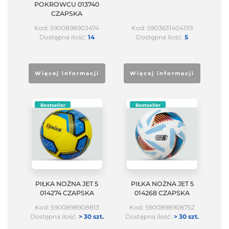
POKROWCU 013740
CZAPSKA
Kod: 5900898903474
Kod: 5903631404139
Dostępna ilość:
14
Dostępna ilość:
5
Więcej informacji
Więcej informacji
Bestseller
Bestseller
PIŁKA NOŻNA JET 5
PIŁKA NOŻNA JET 5
014274 CZAPSKA
014268 CZAPSKA
Kod: 5900898908813
Kod: 5900898908752
Dostępna ilość:
> 30 szt.
Dostępna ilość:
> 30 szt.