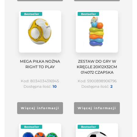
Bestseller
Bestseller
MEGA PIŁKA NOŻNA
ZESTAW DO GRY W
RIGHT TO PLAY
KRĘGLE 20X12X32CM
014072 CZAPSKA
Kod: 8034034316945
Kod: 5900898906796
Dostępna ilość:
10
Dostępna ilość:
2
Więcej informacji
Więcej informacji
Bestseller
Bestseller