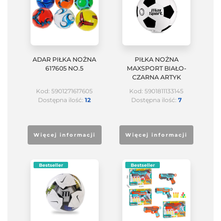
ADAR PIŁKA NOŻNA
PIŁKA NOŻNA
617605 NO.5
MAXSPORT BIAŁO-
CZARNA ARTYK
Kod: 5901271617605
Kod: 5901811133145
Dostępna ilość:
12
Dostępna ilość:
7
Więcej informacji
Więcej informacji
Bestseller
Bestseller