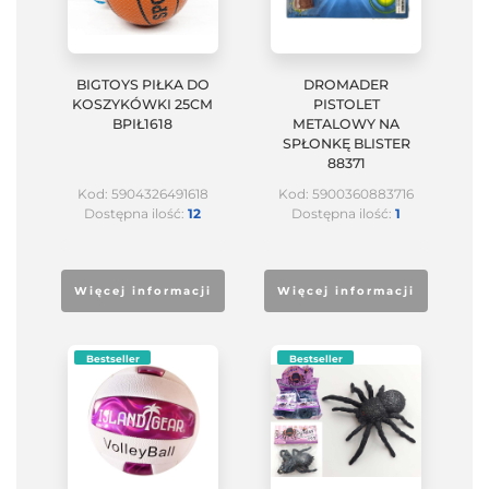
BIGTOYS PIŁKA DO
DROMADER
KOSZYKÓWKI 25CM
PISTOLET
BPIŁ1618
METALOWY NA
SPŁONKĘ BLISTER
88371
Kod: 5904326491618
Kod: 5900360883716
Dostępna ilość:
12
Dostępna ilość:
1
Więcej informacji
Więcej informacji
Bestseller
Bestseller