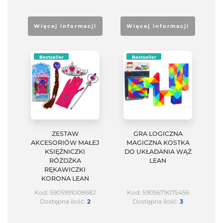
Więcej informacji
Więcej informacji
Bestseller
Bestseller
ZESTAW
GRA LOGICZNA
AKCESORIÓW MAŁEJ
MAGICZNA KOSTKA
KSIĘŻNICZKI
DO UKŁADANIA WĄŻ
RÓŻDŻKA
LEAN
RĘKAWICZKI
KORONA LEAN
Kod: 5905991008682
Kod: 5905679075456
Dostępna ilość:
2
Dostępna ilość:
3