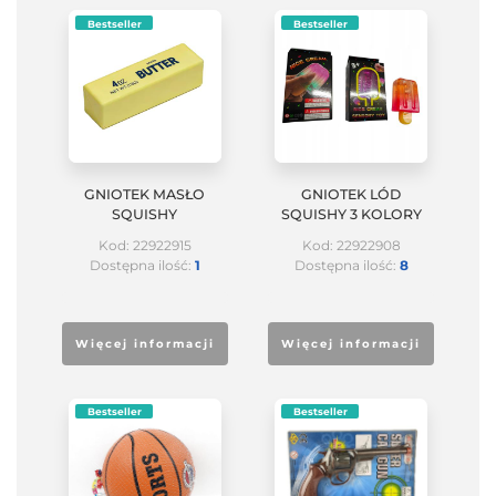
Bestseller
Bestseller
GNIOTEK MASŁO
GNIOTEK LÓD
SQUISHY
SQUISHY 3 KOLORY
Kod: 22922915
Kod: 22922908
Dostępna ilość:
1
Dostępna ilość:
8
Więcej informacji
Więcej informacji
Bestseller
Bestseller