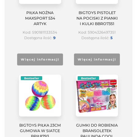
PIŁKA NOŻNA
BIGTOYS PISTOLET
MAXSPORT 534
NA POCISKI Z PIANKI
ARTYK
I KULKI BBRO7351
Kod: 5901811133534
Kod: 5904326497351
Dostępna ilość:
9
Dostępna ilość:
5
Więcej informacji
Więcej informacji
Bestseller
Bestseller
BIGTOYS PIŁKA 23CM
GUMKI DO ROBIENIA
GUMOWA W SIATCE
BRANSOLETEK
BPIŁ8793
PAULINDA COOL