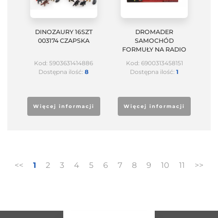
DINOZAURY 16SZT
DROMADER
003174 CZAPSKA
SAMOCHÓD
FORMUŁY NA RADIO
Kod: 5903631414886
Kod: 6900313458151
Dostępna ilość:
8
Dostępna ilość:
1
Więcej informacji
Więcej informacji
<<
1
2
3
4
5
6
7
8
9
10
11
>>