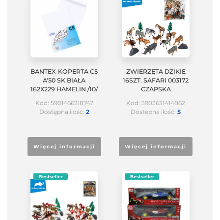
BANTEX-KOPERTA C5
ZWIERZĘTA DZIKIE
A'50 SK BIAŁA
16SZT. SAFARI 003172
162X229 HAMELIN /10/
CZAPSKA
Kod: 5901466218747
Kod: 5903631414862
Dostępna ilość:
2
Dostępna ilość:
5
Więcej informacji
Więcej informacji
Bestseller
Bestseller