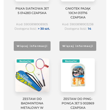
PIŁKA SIATKOWA JET
GNIOTEK PAJĄK
5 014283 CZAPSKA
10CM 013716
CZAPSKA
Kod: 5900898908905
Kod: 5900898903238
Dostępna ilość:
> 30 szt.
Dostępna ilość:
14
Więcej informacji
Więcej informacji
Bestseller
Bestseller
ZESTAW DO
ZESTAW DO PING-
BADMINTONA
PONGA JET 5 002869
METALOWY W
CZAPSKA