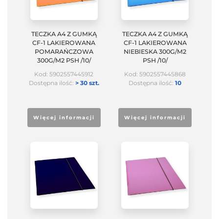
TECZKA A4 Z GUMKĄ
TECZKA A4 Z GUMKĄ
CF-1 LAKIEROWANA
CF-1 LAKIEROWANA
POMARAŃCZOWA
NIEBIESKA 300G/M2
300G/M2 PSH /10/
PSH /10/
Kod: 5902557445912
Kod: 5902557445868
Dostępna ilość:
> 30 szt.
Dostępna ilość:
10
Więcej informacji
Więcej informacji