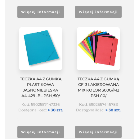
Więcej informacji
Więcej informacji
TECZKA A4 Z GUMKĄ
TECZKA A4 Z GUMKĄ
PLASTIKOWA
CF-3 LAKIEROWANA
JASNONIEBIESKA
MIX KOLOR 300G/M2
A4-429LBL PSH /50/
PSH /10/
Kod: 5902557447336
Kod: 5902557445783
Dostępna ilość:
> 30 szt.
Dostępna ilość:
> 30 szt.
Więcej informacji
Więcej informacji