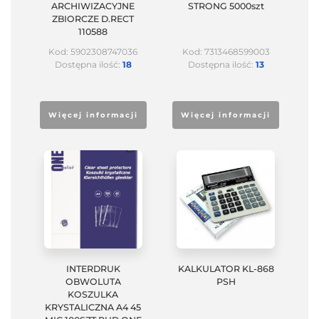
ARCHIWIZACYJNE
STRONG 5000szt
ZBIORCZE D.RECT
110588
Kod: 5902308747036
Kod: 7313468599003
Dostępna ilość:
18
Dostępna ilość:
13
Więcej informacji
Więcej informacji
INTERDRUK
KALKULATOR KL-868
OBWOLUTA
PSH
KOSZULKA
KRYSTALICZNA A4 45