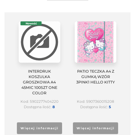
Nowość
INTERDRUK
PATIO TECZKA A4 Z
KOSZULKA
GUMKĄ WZÓR
GROSZKOWA A4
3PINK1 HELLO KITTY
45MIC 100SZT ONE
COLOR
Kod: 5902277404220
Kod: 5907360015208
Dostępna ilość:
8
Dostępna ilość:
5
Więcej informacji
Więcej informacji