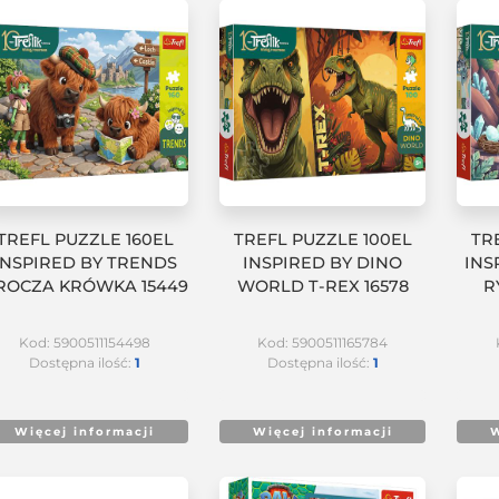
TREFL PUZZLE 160EL
TREFL PUZZLE 100EL
TR
INSPIRED BY TRENDS
INSPIRED BY DINO
INS
ROCZA KRÓWKA 15449
WORLD T-REX 16578
R
Kod: 5900511154498
Kod: 5900511165784
Dostępna ilość:
1
Dostępna ilość:
1
Więcej informacji
Więcej informacji
W