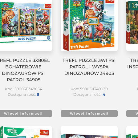
REFL PUZZLE 3X80EL
TREFL PUZZLE 3W1 PSI
TR
BOHATEROWIE
PATROL I WYSPA
INS
DINOZAURÓW PSI
DINOZAURÓW 34903
PATROL 34905
Kod: 5900511349054
Kod: 5900511349030
Dostępna ilość:
5
Dostępna ilość:
4
Więcej informacji
Więcej informacji
W