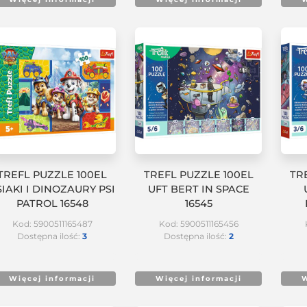
TREFL PUZZLE 100EL
TREFL PUZZLE 100EL
TR
SIAKI I DINOZAURY PSI
UFT BERT IN SPACE
PATROL 16548
16545
Kod: 5900511165487
Kod: 5900511165456
Dostępna ilość:
3
Dostępna ilość:
2
Więcej informacji
Więcej informacji
W