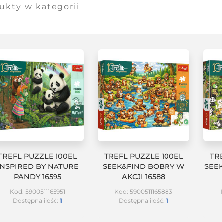
ukty w kategorii
TREFL PUZZLE 100EL
TREFL PUZZLE 100EL
TR
INSPIRED BY NATURE
SEEK&FIND BOBRY W
SEE
PANDY 16595
AKCJI 16588
Kod: 5900511165951
Kod: 5900511165883
Dostępna ilość:
1
Dostępna ilość:
1