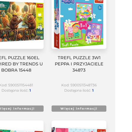
EFL PUZZLE 160EL
TREFL PUZZLE 3W1
PIRED BY TRENDS U
PEPPA I PRZYJACIELE
BOBRA 15448
34873
Kod: 5900511154481
Kod: 5900511348736
Dostępna ilość:
1
Dostępna ilość:
1
ięcej informacji
Więcej informacji