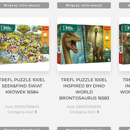
Więcej informacji
Więcej informacji
W
TREFL PUZZLE 100EL
TREFL PUZZLE 100EL
TR
SEEK&FIND ŚWIAT
INSPIRED BY DINO
I
KRÓWEK 16584
WORLD
WOR
BRONTOSAURUS 16583
Kod: 5900511165845
Kod: 5900511165838
Dostępna ilość:
1
Dostępna ilość:
1
Więcej informacji
Więcej informacji
W