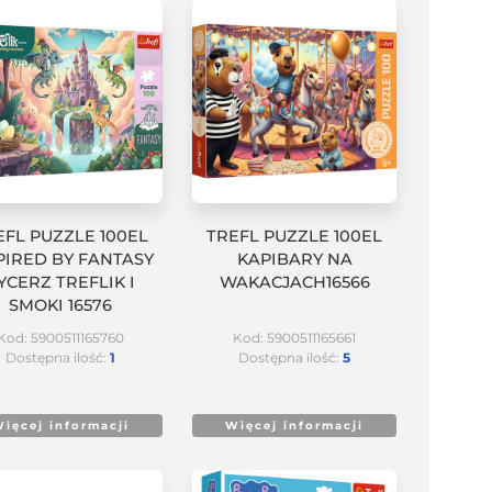
EFL PUZZLE 100EL
TREFL PUZZLE 100EL
PIRED BY FANTASY
KAPIBARY NA
YCERZ TREFLIK I
WAKACJACH16566
SMOKI 16576
Kod: 5900511165760
Kod: 5900511165661
Dostępna ilość:
1
Dostępna ilość:
5
ięcej informacji
Więcej informacji