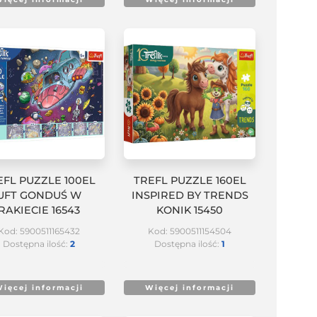
EFL PUZZLE 100EL
TREFL PUZZLE 160EL
UFT GONDUŚ W
INSPIRED BY TRENDS
RAKIECIE 16543
KONIK 15450
Kod: 5900511165432
Kod: 5900511154504
Dostępna ilość:
2
Dostępna ilość:
1
ięcej informacji
Więcej informacji