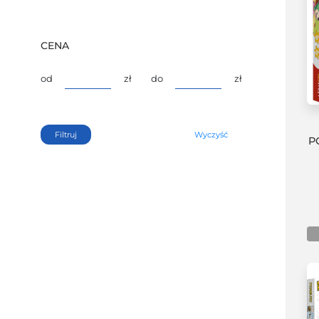
CENA
od
zł
do
zł
Filtruj
Wyczyść
P