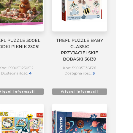
EFL PUZZLE 300EL
TREFL PUZZLE BABY
ODKI PIKNIK 23051
CLASSIC
PRZYJACIELSKIE
BOBASKI 36139
Kod: 5900511230512
Kod: 5900511361391
Dostępna ilość:
4
Dostępna ilość:
3
ięcej informacji
Więcej informacji