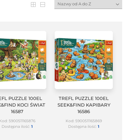
EFL PUZZLE 100EL
TREFL PUZZLE 100EL
K&FIND KOCI ŚWIAT
SEEK&FIND KAPIBARY
16587
16586
Kod: 5900511165876
Kod: 5900511165869
Dostępna ilość:
1
Dostępna ilość:
1