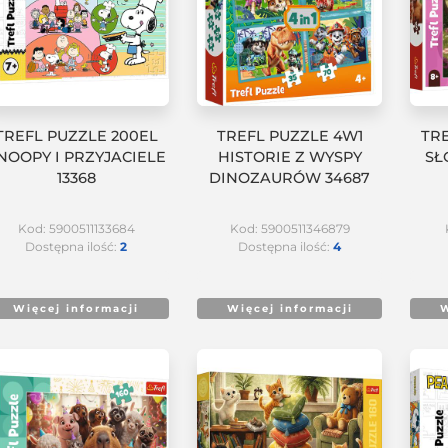
TREFL PUZZLE 200EL
TREFL PUZZLE 4W1
TR
NOOPY I PRZYJACIELE
HISTORIE Z WYSPY
SŁ
13368
DINOZAURÓW 34687
Kod: 5900511133684
Kod: 5900511346879
Dostępna ilość:
2
Dostępna ilość:
4
Więcej informacji
Więcej informacji
W