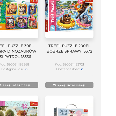
EFL PUZZLE 30EL
TREFL PUZZLE 200EL
SPA DINOZAURÓW
BOBRZE SPRAWY 13372
SI PATROL 18336
Kod: 5900511183368
Kod: 5900511133721
Dostępna ilość:
6
Dostępna ilość:
2
ięcej informacji
Więcej informacji