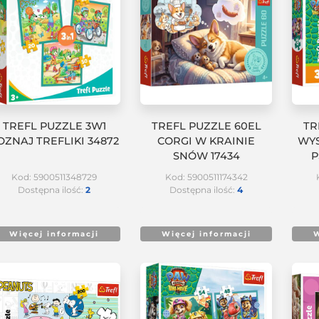
TREFL PUZZLE 3W1
TREFL PUZZLE 60EL
TR
OZNAJ TREFLIKI 34872
CORGI W KRAINIE
WY
SNÓW 17434
P
Kod: 5900511348729
Kod: 5900511174342
Dostępna ilość:
2
Dostępna ilość:
4
Więcej informacji
Więcej informacji
W