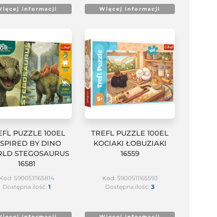
ięcej informacji
Więcej informacji
EFL PUZZLE 100EL
TREFL PUZZLE 100EL
NSPIRED BY DINO
KOCIAKI ŁOBUZIAKI
LD STEGOSAURUS
16559
16581
Kod: 5900511165814
Kod: 5900511165593
Dostępna ilość:
1
Dostępna ilość:
3
ięcej informacji
Więcej informacji