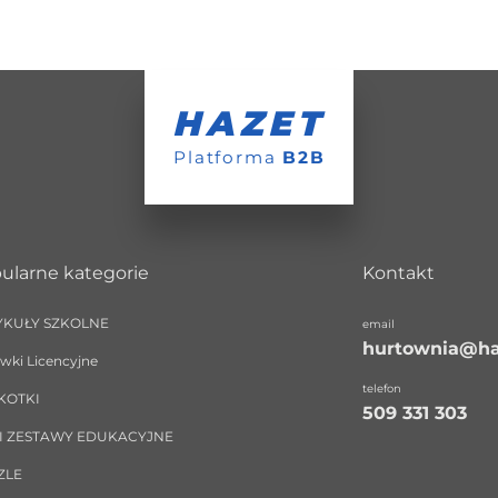
HAZET
Platforma
B2B
ularne kategorie
Kontakt
YKUŁY SZKOLNE
email
hurtownia@ha
wki Licencyjne
telefon
KOTKI
509 331 303
 I ZESTAWY EDUKACYJNE
ZLE