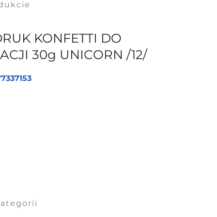
odukcie
DRUK KONFETTI DO
CJI 30g UNICORN /12/
7337153
ategorii