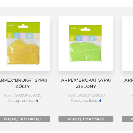
ARPEX*BROKAT SYPKI
ARPEX*BROKAT SYPKI
ARP
ŻÓŁTY
ZIELONY
Kod: 5902934239035
Kod: 5902934239028
Dostępna ilość:
4
Dostępna ilość:
4
Więcej informacji
Więcej informacji
W