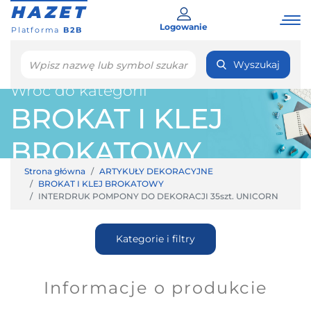
HAZET
Logowanie
Platforma
B2B
Wyszukaj
Wróć do kategorii
BROKAT I KLEJ
BROKATOWY
Strona główna
ARTYKUŁY DEKORACYJNE
BROKAT I KLEJ BROKATOWY
INTERDRUK POMPONY DO DEKORACJI 35szt. UNICORN
Kategorie i filtry
Informacje o produkcie