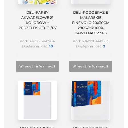
DELI-FARBY
DELI-PODOBRAZIE
AKWARELOWE 21
MALARSKIE
KOLORÓW +
FINENOLO 20X30CM
PĘDZELEK C10-21 /12/
280G/M2 100%
BAWEŁNA C279-5
Kod: 6973726140784
Kod: 6941798448053
Dostępna ilość:
10
Dostępna ilość:
2
Więcej informacji
Więcej informacji