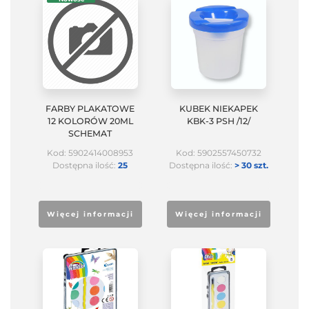
FARBY PLAKATOWE
KUBEK NIEKAPEK
12 KOLORÓW 20ML
KBK-3 PSH /12/
SCHEMAT
Kod: 5902414008953
Kod: 5902557450732
Dostępna ilość:
25
Dostępna ilość:
> 30 szt.
Więcej informacji
Więcej informacji