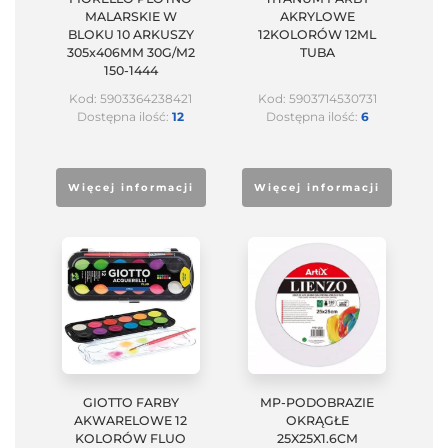
MALARSKIE W
AKRYLOWE
BLOKU 10 ARKUSZY
12KOLORÓW 12ML
305x406MM 30G/M2
TUBA
150-1444
Kod: 5903364238421
Kod: 5903714530731
Dostępna ilość:
12
Dostępna ilość:
6
Więcej informacji
Więcej informacji
GIOTTO FARBY
MP-PODOBRAZIE
AKWARELOWE 12
OKRĄGŁE
KOLORÓW FLUO
25X25X1.6CM