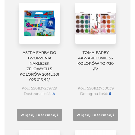
ASTRA FARBY DO
TOMA-FARBY
TWORZENIA
AKWARELOWE 36
NAKLEJEK
KOLORÓW TO-730
ŻELOWYCH 5
/6/
KOLORÓW 20ML 301
025 013 /12/
Kod: 5901137239729
Kod: 5901133730039
Dostępna ilość:
4
Dostępna ilość:
6
Więcej informacji
Więcej informacji