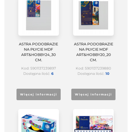
ASTRA PODOBRAZIE
ASTRA PODOBRAZIE
NA PŁYCIE MDF
NA PŁYCIE MDF
ART&HOBBY24_30
ART&HOBBY20_20
CM.
CM.
Kod: 5901137239897
Kod: 5901137239880
Dostępna ilość:
6
Dostępna ilość:
10
Więcej informacji
Więcej informacji