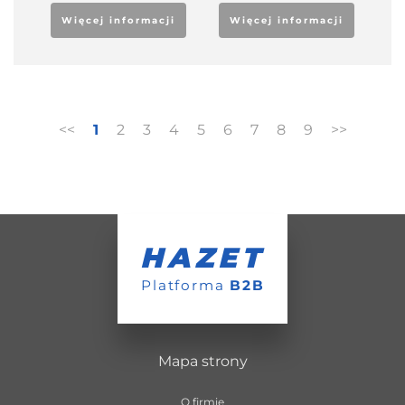
Więcej informacji
Więcej informacji
<<
1
2
3
4
5
6
7
8
9
>>
HAZET
Platforma
B2B
Mapa strony
O firmie