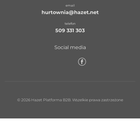
email
hurtownia@hazet.net
telefon
509 331 303
Social media
© 2026 Hazet Platforma B2B. Wszelkie prawa zastrzeżone