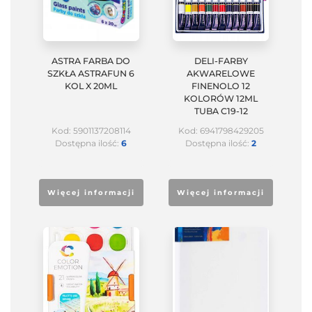
ASTRA FARBA DO
DELI-FARBY
SZKŁA ASTRAFUN 6
AKWARELOWE
KOL X 20ML
FINENOLO 12
KOLORÓW 12ML
TUBA C19-12
Kod: 5901137208114
Kod: 6941798429205
Dostępna ilość:
6
Dostępna ilość:
2
Więcej informacji
Więcej informacji