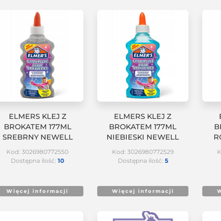
ELMERS KLEJ Z
ELMERS KLEJ Z
BROKATEM 177ML
BROKATEM 177ML
B
SREBRNY NEWELL
NIEBIESKI NEWELL
R
Kod: 3026980772550
Kod: 3026980772529
K
Dostępna ilość:
10
Dostępna ilość:
5
Więcej informacji
Więcej informacji
W