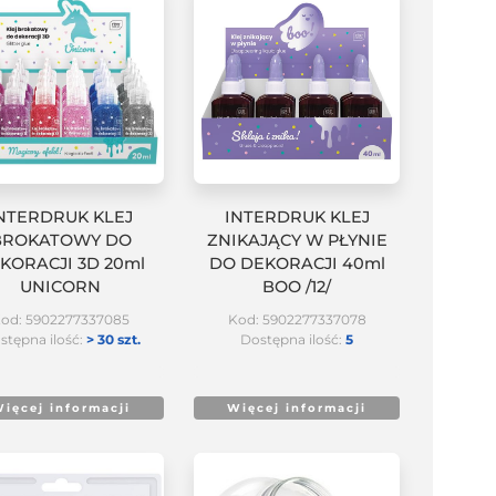
NTERDRUK KLEJ
INTERDRUK KLEJ
BROKATOWY DO
ZNIKAJĄCY W PŁYNIE
KORACJI 3D 20ml
DO DEKORACJI 40ml
UNICORN
BOO /12/
od: 5902277337085
Kod: 5902277337078
stępna ilość:
> 30 szt.
Dostępna ilość:
5
ięcej informacji
Więcej informacji