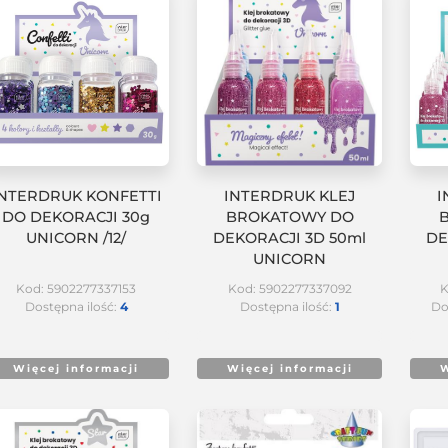
INTERDRUK KONFETTI
INTERDRUK KLEJ
I
DO DEKORACJI 30g
BROKATOWY DO
UNICORN /12/
DEKORACJI 3D 50ml
DE
UNICORN
Kod: 5902277337153
Kod: 5902277337092
K
Dostępna ilość:
4
Dostępna ilość:
1
Do
Więcej informacji
Więcej informacji
W