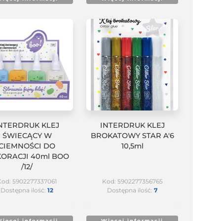
NTERDRUK KLEJ
INTERDRUK KLEJ
ŚWIECĄCY W
BROKATOWY STAR A'6
CIEMNOŚCI DO
10,5ml
ORACJI 40ml BOO
/12/
Kod: 5902277337061
Kod: 5902277356765
Dostępna ilość:
12
Dostępna ilość:
7
ięcej informacji
Więcej informacji