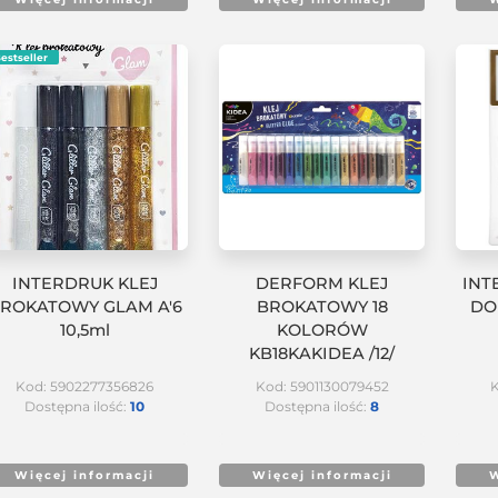
estseller
INTERDRUK KLEJ
DERFORM KLEJ
INT
ROKATOWY GLAM A'6
BROKATOWY 18
DO
10,5ml
KOLORÓW
KB18KAKIDEA /12/
Kod: 5902277356826
Kod: 5901130079452
K
Dostępna ilość:
10
Dostępna ilość:
8
Więcej informacji
Więcej informacji
W