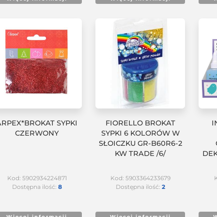
ARPEX*BROKAT SYPKI
FIORELLO BROKAT
I
CZERWONY
SYPKI 6 KOLORÓW W
SŁOICZKU GR-B60R6-2
KW TRADE /6/
DEK
Kod: 5902934224871
Kod: 5903364233679
Dostępna ilość:
8
Dostępna ilość:
2
Więcej informacji
Więcej informacji
W