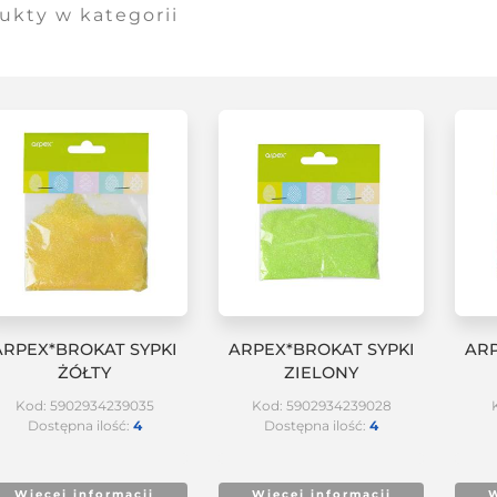
ukty w kategorii
ARPEX*BROKAT SYPKI
ARPEX*BROKAT SYPKI
ARP
ŻÓŁTY
ZIELONY
Kod: 5902934239035
Kod: 5902934239028
Dostępna ilość:
4
Dostępna ilość:
4
Więcej informacji
Więcej informacji
W