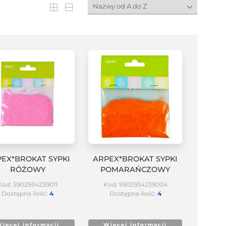
EX*BROKAT SYPKI
ARPEX*BROKAT SYPKI
RÓŻOWY
POMARAŃCZOWY
Kod: 5902934239011
Kod: 5902934239004
Dostępna ilość:
4
Dostępna ilość:
4
ięcej informacji
Więcej informacji