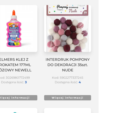
ELMERS KLEJ Z
INTERDRUK POMPONY
ROKATEM 177ML
DO DEKORACJI 35szt.
ÓZOWY NEWELL
NUDE
od: 3026980772499
Kod: 5902277337245
Dostępna ilość:
3
Dostępna ilość:
4
ięcej informacji
Więcej informacji