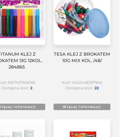
TITANUM KLEJ Z
TESA KLEJ Z BROKATEM
KATEM 13G 12KOL.
10G MIX KOL. /48/
284865
Kod: 5907437658185
Kod: 4042448287946
Dostępna ilość:
2
Dostępna ilość:
22
ięcej informacji
Więcej informacji