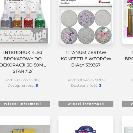
INTERDRUK KLEJ
TITANUM ZESTAW
BROKATOWY DO
KONFETTI 6 WZORÓW
BRO
DEKORACJI 3D 50ML
BIAŁY 339367
STAR /12/
Kod: 5902277337108
Kod: 5907437679289
Dostępna ilość:
8
Dostępna ilość:
3
Więcej informacji
Więcej informacji
W