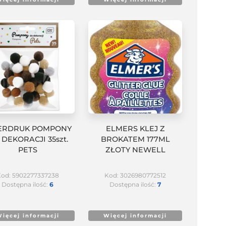
ERDRUK POMPONY
ELMERS KLEJ Z
 DEKORACJI 35szt.
BROKATEM 177ML
PETS
ZŁOTY NEWELL
od: 5902277337238
Kod: 3026980772512
Dostępna ilość:
6
Dostępna ilość:
7
ięcej informacji
Więcej informacji