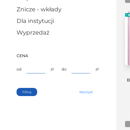
znicze - wkłady
B
dla instytucji
wyprzedaż
CENA
od
zł
do
zł
B
Filtruj
Wyczyść