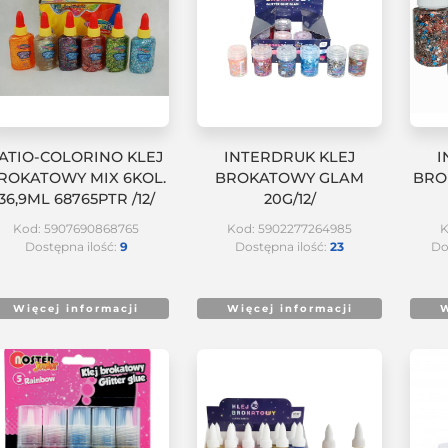
ATIO-COLORINO KLEJ
INTERDRUK KLEJ
I
ROKATOWY MIX 6KOL.
BROKATOWY GLAM
BRO
36,9ML 68765PTR /12/
20G/12/
Kod: 5907690868765
Kod: 5902277264985
K
Dostępna ilość:
9
Dostępna ilość:
23
Do
Więcej informacji
Więcej informacji
W