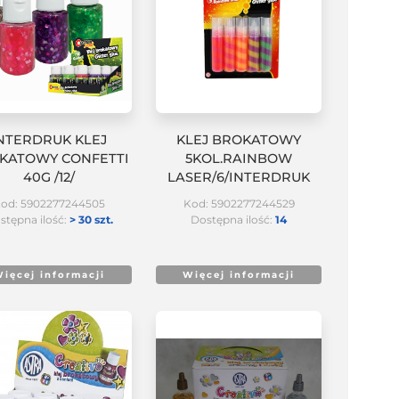
NTERDRUK KLEJ
KLEJ BROKATOWY
KATOWY CONFETTI
5KOL.RAINBOW
40G /12/
LASER/6/INTERDRUK
od: 5902277244505
Kod: 5902277244529
stępna ilość:
> 30 szt.
Dostępna ilość:
14
ięcej informacji
Więcej informacji